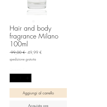
Hair and body
fragrance Milano
100ml
Prezzo
Prezzo
 99,00 € 
49,99 €
regolare
scontato
spedizione gratuita
Quantità
*
Aggiungi al carrello
Acquista ora