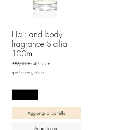
Hair and body
fragrance Sicilia
100ml
Prezzo
Prezzo
 99,00 € 
49,99 €
regolare
scontato
spedizione gratuita
Quantità
*
Aggiungi al carrello
Acquista ora